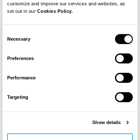
customize and improve our services and websites, as
Projektmanagement + Unterstützung der zentralen
set out in our
Cookies Policy.
Medienversorgung und
Arbeiten für den Bereich Medienversorgung
Consent
Necessary
Selection
Vertragsgestaltung
Koordination Layout
Preferences
Terminplanung
Technisches Vertragsmanagement
Performance
Projektkoordinierung Paket 1&4
Technischer Support Paket 5
Targeting
IPS Niederlassung(en)
Show details
IPS Belgium sa
IPS Germany GmbH